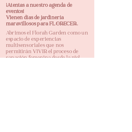
¡Atentas a nuestro agenda de
eventos!
Vienen días de jardinería
maravillosos para FLORECER.
Abrimos el Florah Garden como un
espacio de experiencias
multisensoriales que nos
permitirán VIVIR el proceso de
sanación femenina desde la piel,
potenciando el momento presente y
amplificándolo gracias a la energía
que proporciona una tribu de
mujeres.
¡Atentas a nuestro agenda de
eventos!
Vienen días de jardinería
maravillosos para FLORECER.
VER MÁS