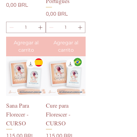
Português
Precio
0,00 BRL
Precio
0,00 BRL
Agregar al
Agregar al
carrito
carrito
Sana Para
Cure para
Florecer -
Florescer -
CURSO
CURSO
Precio
Precio
115,00 BRL
115,00 BRL