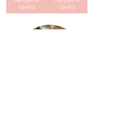
carrito
carrito
¡Florezcamos
juntas!