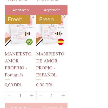
Agotado
Agotado
Freebie
Freebie
MANIFESTO
MANIFIESTO
AMOR
DE AMOR
PRÓPRIO -
PROPIO -
Português
ESPAÑOL
Precio
Precio
0,00 BRL
0,00 BRL
Agregar al
Agregar al