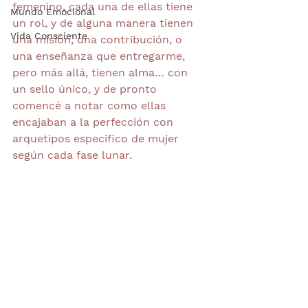
femenino, cada una de ellas tiene 
Mundo Emocional
un rol, y de alguna manera tienen 
Vida Consciente
una misión, una contribución, o 
una enseñanza que entregarme, 
pero más allá, tienen alma… con 
un sello único, y de pronto 
comencé a notar como ellas 
encajaban a la perfección con 
arquetipos especifico de mujer 
según cada fase lunar.