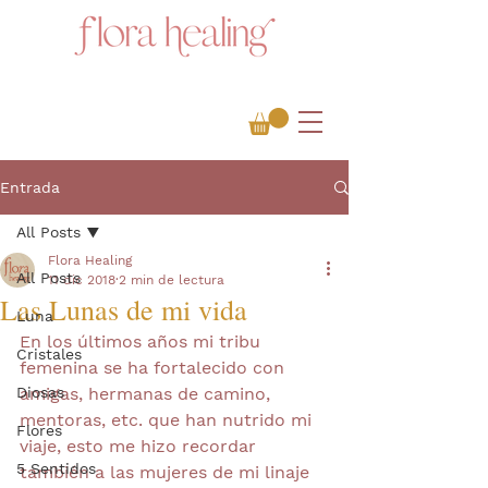
Entrada
All Posts
Flora Healing
All Posts
11 dic 2018
2 min de lectura
Las Lunas de mi vida
Luna
En los últimos años mi tribu 
Cristales
femenina se ha fortalecido con 
Diosas
amigas, hermanas de camino, 
mentoras, etc. que han nutrido mi 
Flores
viaje, esto me hizo recordar 
5 Sentidos
también a las mujeres de mi linaje 