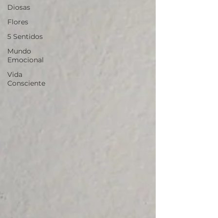
Diosas
Flores
5 Sentidos
Mundo
Emocional
Vida
Consciente